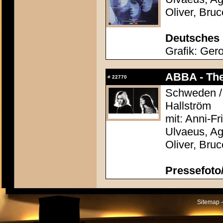
Oliver, Bru
Deutsches 
Grafik: Gero
ABBA - The
#
22770
Schweden / 
Hallström
mit: Anni-F
Ulvaeus, Ag
Oliver, Bru
Pressefoto/
Sitemap -