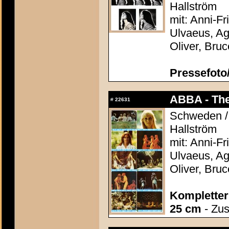
Hallström
mit: Anni-F
Ulvaeus, Ag
Oliver, Bru
Pressefoto/
ABBA - The
#
22631
Schweden / 
Hallström
mit: Anni-F
Ulvaeus, Ag
Oliver, Bru
Kompletter
25 cm
- Zus