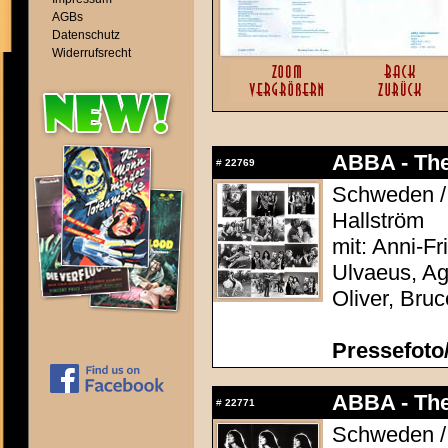
AGBs
Datenschutz
Widerrufsrecht
ABBA - The
#
22769
Schweden / 
Hallström
mit: Anni-F
Ulvaeus, Ag
Oliver, Bru
Pressefoto/
ABBA - The
#
22771
Schweden / 