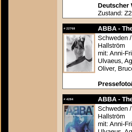
Deutscher 
Zustand: Z2
ABBA - The
#
22768
Schweden / 
Hallström
mit: Anni-F
Ulvaeus, Ag
Oliver, Bru
Pressefoto/
ABBA - The
#
4284
Schweden / 
Hallström
mit: Anni-F
Ulvaeus, Ag