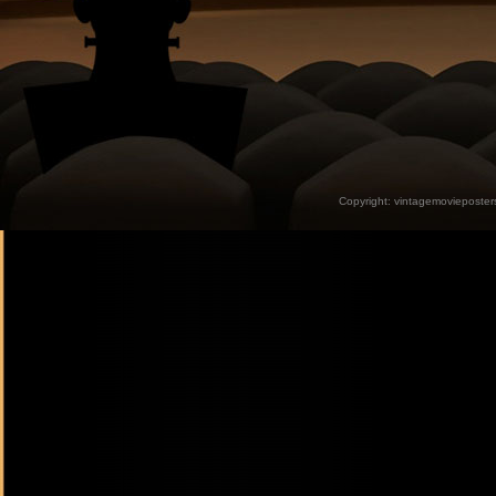
Copyright:
vintagemovieposter