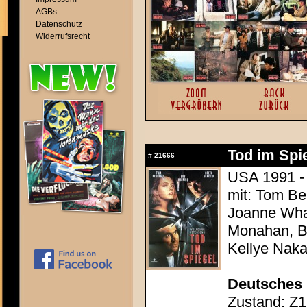
AGBs
Datenschutz
Widerrufsrecht
Tod im Spie
#
21666
USA 1991 -
mit: Tom Be
Joanne Whal
Monahan, Be
Kellye Nak
Deutsches 
Zustand: Z1 