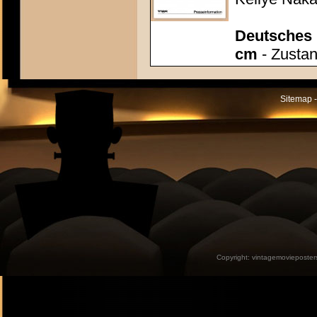
Deutsches P
cm
- Zustan
Sitemap -
Copyright:
vintagemovieposter