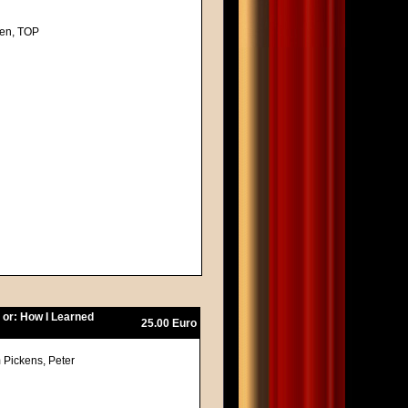
ten, TOP
e or: How I Learned
25.00 Euro
 Pickens, Peter