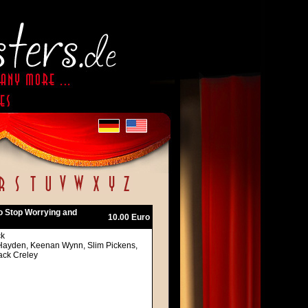
to Stop Worrying and
10.00 Euro
ck
ng Hayden, Keenan Wynn, Slim Pickens,
ack Creley