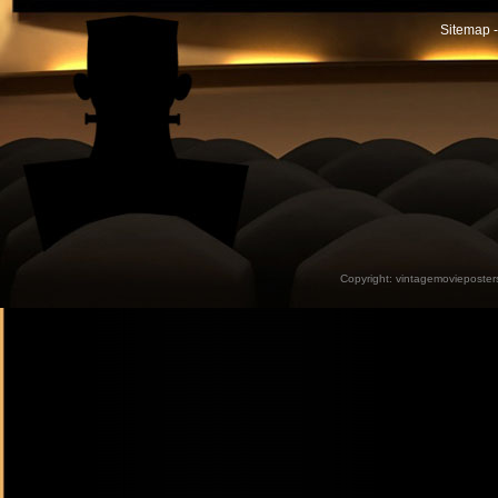
Sitemap -
Copyright:
vintagemovieposter