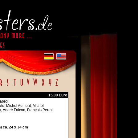
15.00 Euro
abrol
lato, Michel Aumont, Michel
, André Falcon, François Perrot
) ca. 24 x 34 cm