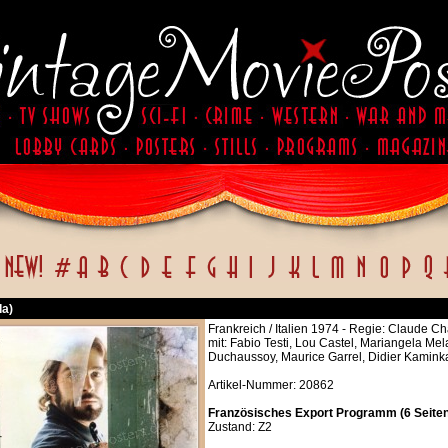
da)
Frankreich / Italien 1974 - Regie: Claude Ch
mit: Fabio Testi, Lou Castel, Mariangela Me
Duchaussoy, Maurice Garrel, Didier Kaminka
Artikel-Nummer: 20862
Französisches Export Programm (6 Seiten
Zustand: Z2