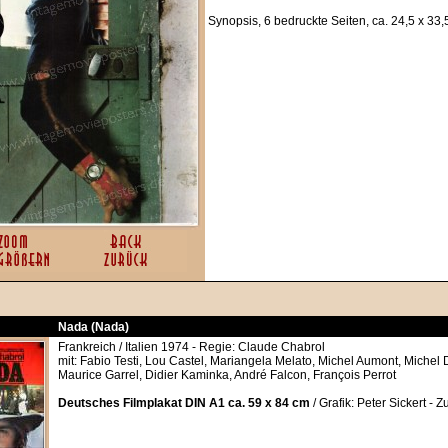
Synopsis, 6 bedruckte Seiten, ca. 24,5 x 33
Nada (Nada)
Frankreich / Italien 1974 - Regie: Claude Chabrol
mit: Fabio Testi, Lou Castel, Mariangela Melato, Michel Aumont, Michel
Maurice Garrel, Didier Kaminka, André Falcon, François Perrot
Deutsches Filmplakat DIN A1 ca. 59 x 84 cm
/ Grafik: Peter Sickert - Z