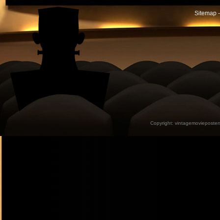
Sitemap -
Copyright:
vintagemovieposter