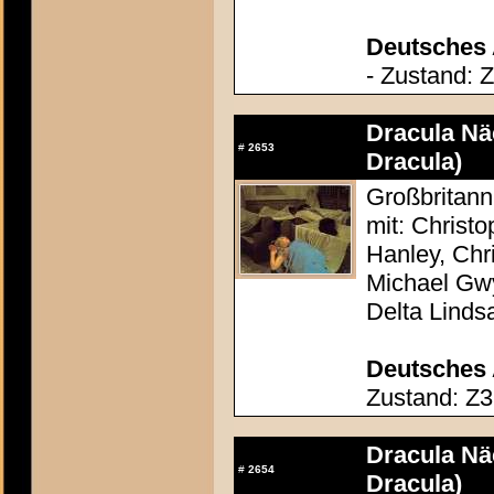
Deutsches 
- Zustand: 
Dracula Nä
#
2653
Dracula)
Großbritann
mit: Christ
Hanley, Chr
Michael Gw
Delta Linds
Deutsches 
Zustand: Z3
Dracula Nä
#
2654
Dracula)