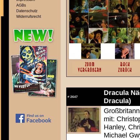
AGBs
Datenschutz
Widerrufsrecht
Dracula Nä
#
2647
Dracula)
Großbritann
mit: Christ
Hanley, Chr
Michael Gw