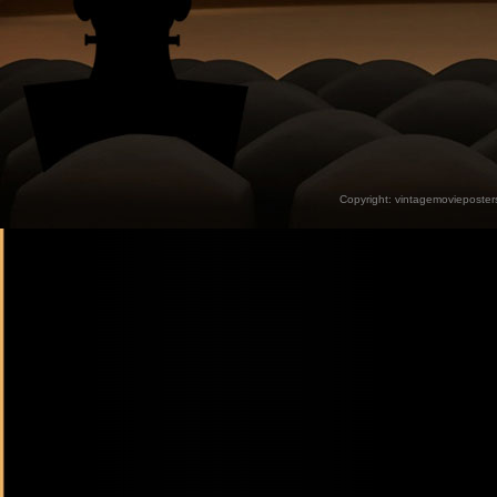
Copyright:
vintagemovieposter