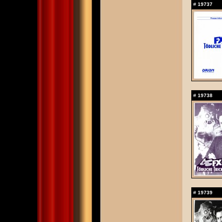
#
19737
#
19738
#
19739