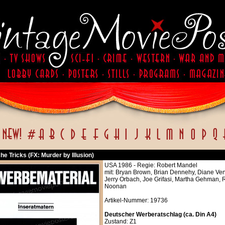
che Tricks (FX: Murder by Illusion)
USA 1986 - Regie: Robert Mandel
mit: Bryan Brown, Brian Dennehy, Diane Ve
Jerry Orbach, Joe Grifasi, Martha Gehman,
Noonan
Artikel-Nummer: 19736
Deutscher Werberatschlag (ca. Din A4)
Zustand: Z1