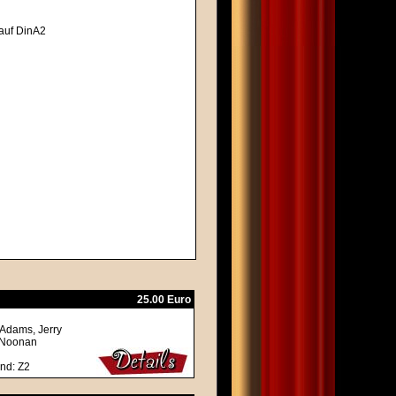
 auf DinA2
25.00 Euro
 Adams, Jerry
m Noonan
nd: Z2