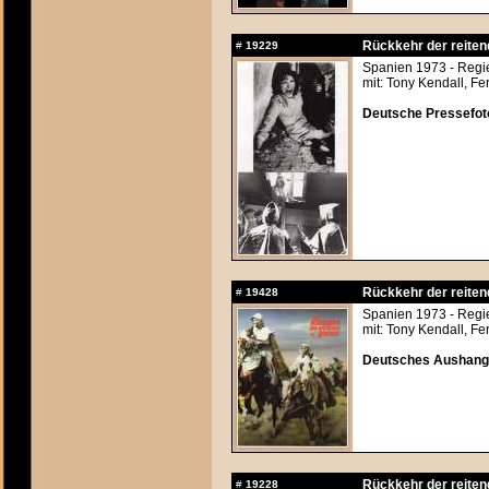
Rückkehr der reitend
#
19229
Spanien 1973 - Regi
mit: Tony Kendall, F
Deutsche Pressefoto
Rückkehr der reitend
#
19428
Spanien 1973 - Regi
mit: Tony Kendall, F
Deutsches Aushangfo
Rückkehr der reitend
#
19228