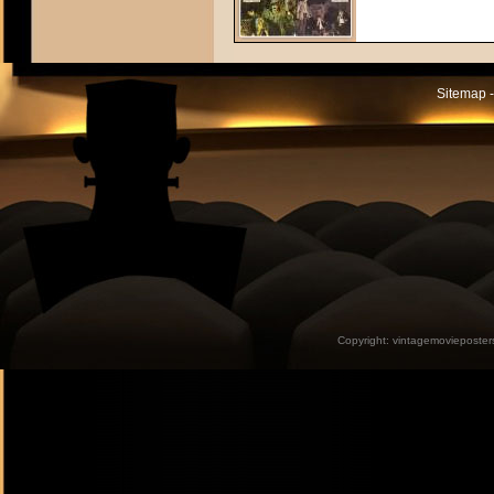
Sitemap -
Copyright:
vintagemovieposter