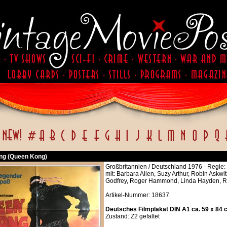
ng (Queen Kong)
Großbritannien / Deutschland 1976 - Regie
mit: Barbara Allen, Suzy Arthur, Robin Askwit
Godfrey, Roger Hammond, Linda Hayden, Ru
Artikel-Nummer: 18637
Deutsches Filmplakat DIN A1 ca. 59 x 84 
Zustand: Z2 gefaltet