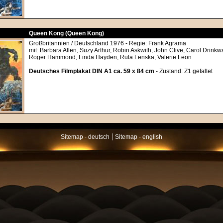
Queen Kong (Queen Kong)
Großbritannien / Deutschland 1976 - Regie: Frank Agrama
mit: Barbara Allen, Suzy Arthur, Robin Askwith, John Clive, Carol Drinkwa
Roger Hammond, Linda Hayden, Rula Lenska, Valerie Leon
Deutsches Filmplakat DIN A1 ca. 59 x 84 cm
- Zustand: Z1 gefaltet
|
Sitemap - deutsch
Sitemap - english