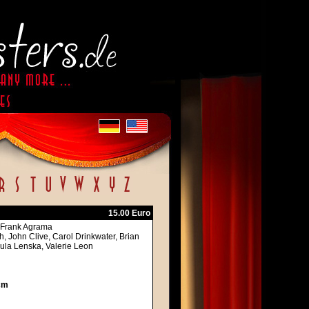
15.00 Euro
: Frank Agrama
h, John Clive, Carol Drinkwater, Brian
la Lenska, Valerie Leon
cm