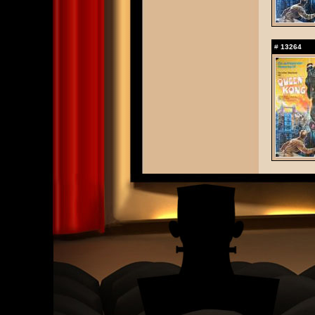
#
13264