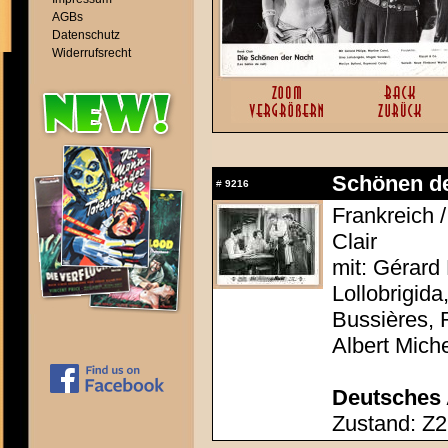
AGBs
Datenschutz
Widerrufsrecht
Schönen der
#
9216
Frankreich /
Clair
mit: Gérard 
Lollobrigida
Bussières, 
Albert Mich
Deutsches 
Zustand: Z2