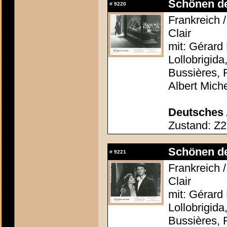
Schönen der
#
9220
Frankreich /
Clair
mit: Gérard 
Lollobrigida
Bussières, 
Albert Mich
Deutsches 
Zustand: Z2
Schönen der
#
9221
Frankreich /
Clair
mit: Gérard 
Lollobrigida
Bussières, 