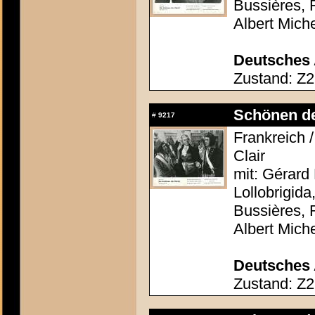
Bussières, 
Albert Mich
Deutsches 
Zustand: Z2
Schönen der
#
9217
Frankreich /
Clair
mit: Gérard 
Lollobrigida
Bussières, 
Albert Mich
Deutsches 
Zustand: Z2