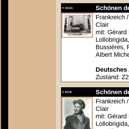
Schönen der
#
16111
Frankreich /
Clair
mit: Gérard 
Lollobrigida
Bussières, 
Albert Mich
Deutsches 
Zustand: Z2
Schönen der
#
9218
Frankreich /
Clair
mit: Gérard 
Lollobrigida