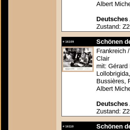
Albert Mich
Deutsches 
Zustand: Z2
Schönen der
#
16109
Frankreich /
Clair
mit: Gérard 
Lollobrigida
Bussières, 
Albert Mich
Deutsches 
Zustand: Z2
Schönen der
#
16110