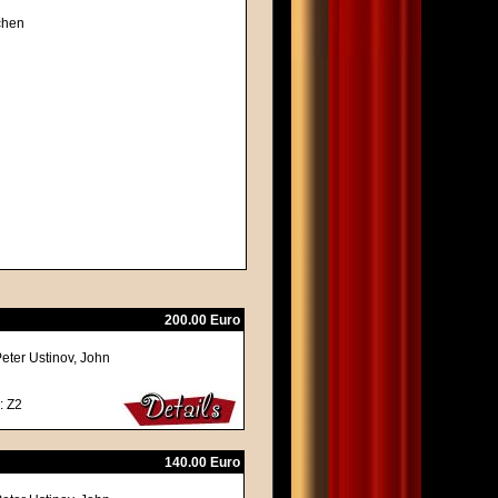
chen
200.00 Euro
eter Ustinov, John
: Z2
140.00 Euro