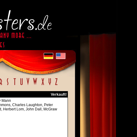
Verkauft!
ny Mann
immons, Charles Laughton, Peter
nd, Herbert Lom, John Dall, McGraw