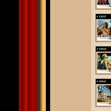
#
15037
#
15033
#
15041