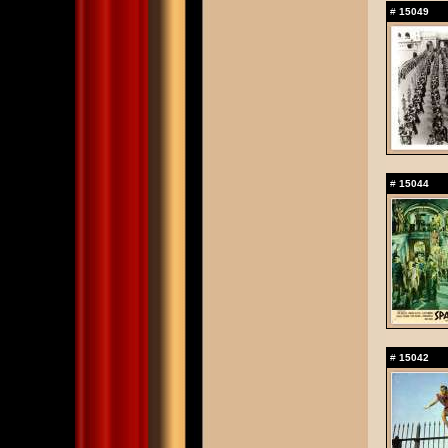
#
15049
#
15044
#
15042