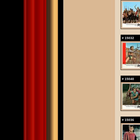
#
15032
#
15040
#
15036