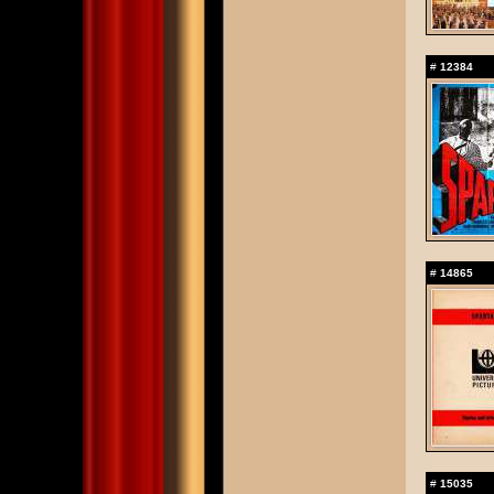
#
12384
#
14865
#
15035