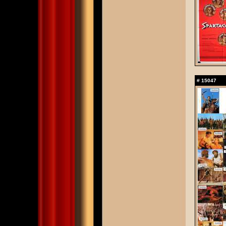
#
15047