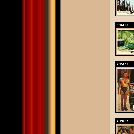
#
15038
#
15046
#
15045