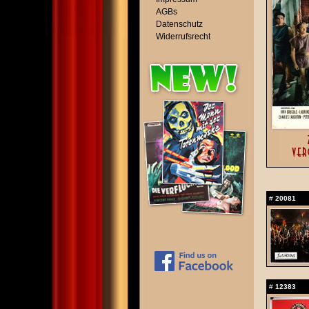
AGBs
Datenschutz
Widerrufsrecht
#
20081
#
12383