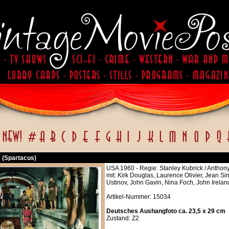
 (Spartacus)
USA 1960 - Regie: Stanley Kubrick / Antho
mit: Kirk Douglas, Laurence Olivier, Jean S
Ustinov, John Gavin, Nina Foch, John Irela
Artikel-Nummer: 15034
Deutsches Aushangfoto ca. 23,5 x 29 cm
Zustand: Z2