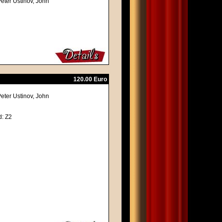
eter Ustinov, John
120.00 Euro
eter Ustinov, John
d: Z2