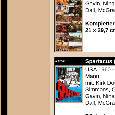
Gavin, Nina
Dall, McGr
Kompletter
21 x 29,7 
Spartacus 
#
12384
USA 1960 - 
Mann
mit: Kirk Do
Simmons, Ch
Gavin, Nina
Dall, McGr