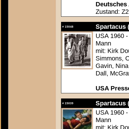
Deutsches 
Zustand: Z2
Spartacus 
#
15048
USA 1960 - 
Mann
mit: Kirk Do
Simmons, Ch
Gavin, Nina
Dall, McGr
USA Presse
Spartacus 
#
15039
USA 1960 - 
Mann
mit: Kirk Do