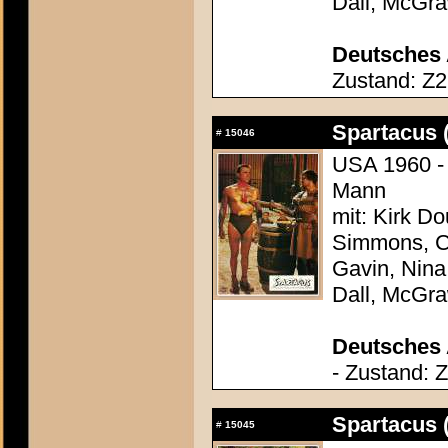
Dall, McGr
Deutsches 
Zustand: Z2
Spartacus 
#
15046
USA 1960 - 
Mann
mit: Kirk Do
Simmons, Ch
Gavin, Nina
Dall, McGr
Deutsches 
- Zustand: 
Spartacus 
#
15045