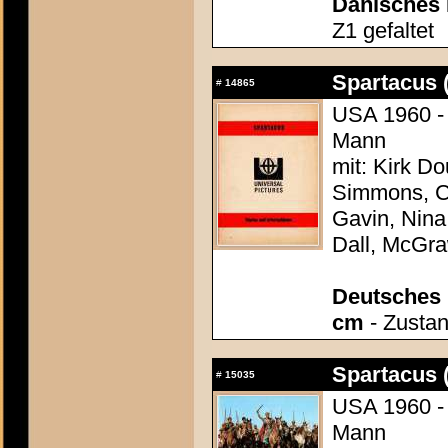
Dänisches F
Z1 gefaltet
Spartacus 
#
14865
USA 1960 - 
Mann
mit: Kirk Do
Simmons, Ch
Gavin, Nina
Dall, McGr
Deutsches P
cm
- Zustan
Spartacus 
#
15035
USA 1960 - 
Mann