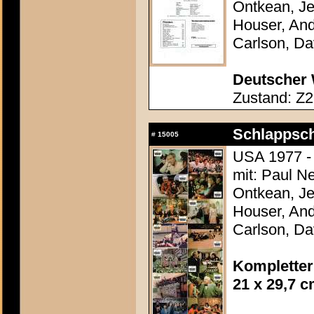
Ontkean, Je
Houser, And
Carlson, D
Deutscher 
Zustand: Z2
Schlappsch
#
15005
USA 1977 - 
mit: Paul N
Ontkean, Je
Houser, And
Carlson, D
Kompletter
21 x 29,7 