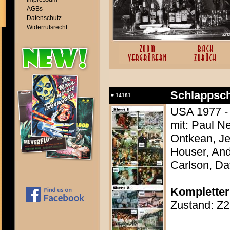
AGBs
Datenschutz
Widerrufsrecht
Schlappsch
#
14181
USA 1977 - 
mit: Paul N
Ontkean, Je
Houser, And
Carlson, D
Kompletter
Zustand: Z2