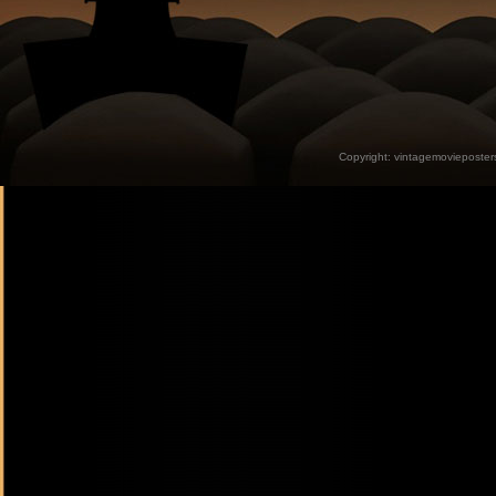
Copyright:
vintagemovieposter