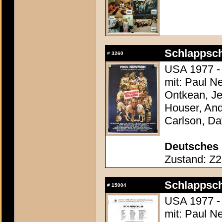
Schlappsch
#
3260
USA 1977 - 
mit: Paul N
Ontkean, Je
Houser, And
Carlson, D
Deutsches 
Zustand: Z2 
Schlappsch
#
15004
USA 1977 - 
mit: Paul N