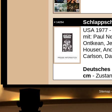
Schlappsch
#
14254
USA 1977 - 
mit: Paul N
Ontkean, Je
Houser, And
Carlson, D
Deutsches P
cm
- Zustan
Sitemap -