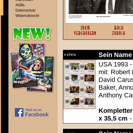
AGBs
Datenschutz
Widerrufsrecht
Sein Name 
#
27574
USA 1993 -
mit: Robert
David Carus
Baker, Annu
Anthony Ca
Kompletter 
x 35,5 cm
-