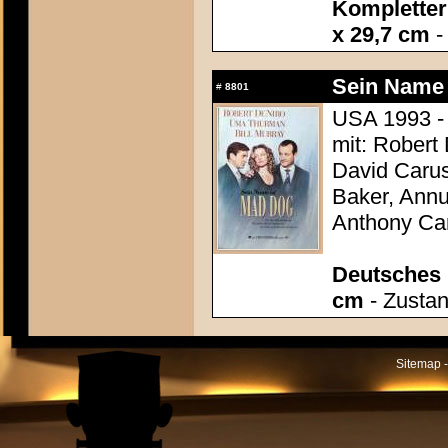
Kompletter 
x 29,7 cm
-
Sein Name 
#
8801
USA 1993 -
mit: Robert
David Carus
Baker, Annu
Anthony Ca
Deutsches P
cm
- Zustan
Sitemap -