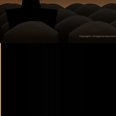
Copyright:
vintagemovieposter