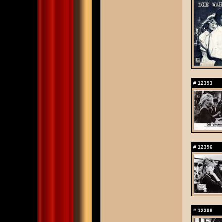
#
12393
#
12396
#
12398