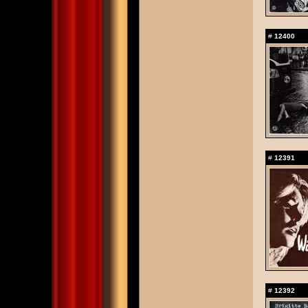
#
12400
#
12391
#
12392