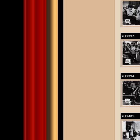
#
12397
#
12394
#
12401