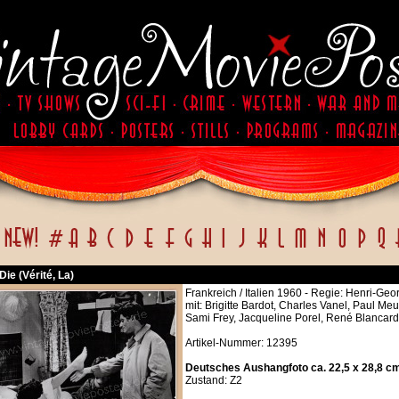
Die (Vérité, La)
Frankreich / Italien 1960 - Regie: Henri-Ge
mit: Brigitte Bardot, Charles Vanel, Paul Me
Sami Frey, Jacqueline Porel, René Blancar
Artikel-Nummer: 12395
Deutsches Aushangfoto ca. 22,5 x 28,8 c
Zustand: Z2