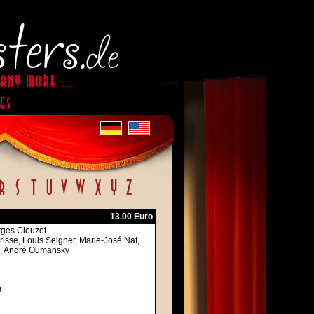
13.00 Euro
orges Clouzot
urisse, Louis Seigner, Marie-José Nat,
d, André Oumansky
m