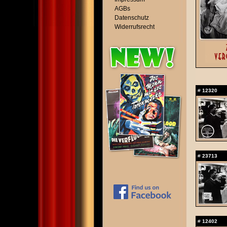
AGBs
Datenschutz
Widerrufsrecht
#
12320
#
23713
#
12402