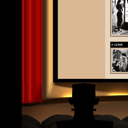
#
12399