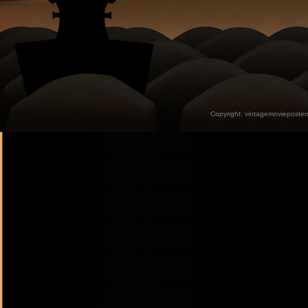
Copyright:
vintagemovieposter