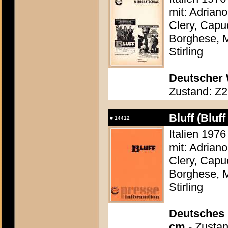
mit: Adrian
Clery, Capu
Borghese, M
Stirling
Deutscher 
Zustand: Z2
Bluff (Bluff
#
14412
Italien 1976
mit: Adrian
Clery, Capu
Borghese, M
Stirling
Deutsches P
cm
- Zustan