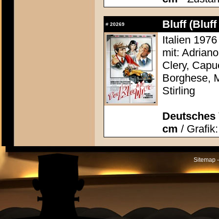
Bluff (Bluff
#
20269
Italien 1976
mit: Adrian
Clery, Capu
Borghese, M
Stirling
Deutsches 
cm
/ Grafik
Sitemap -