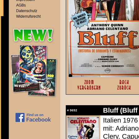
AGBs
Datenschutz
Widerrufsrecht
Bluff (Bluff
#
9692
Italien 1976
mit: Adrian
Clery, Capu